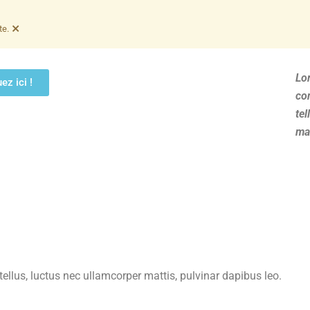
×
te.
Lo
ez ici !
con
tel
mat
 tellus, luctus nec ullamcorper mattis, pulvinar dapibus leo.