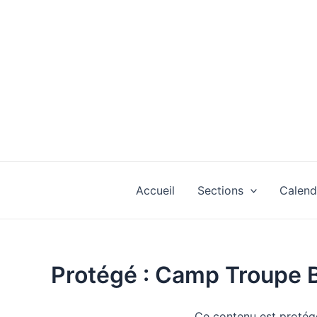
Aller
au
contenu
Accueil
Sections
Calend
Protégé : Camp Troupe 
Ce contenu est protégé