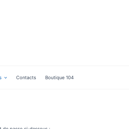
s
Contacts
Boutique 104
t de passe ci-dessous :