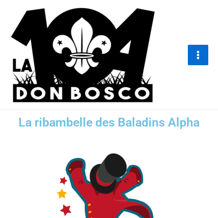
Aller
Main
au
Men
contenu
La ribambelle des Baladins Alpha