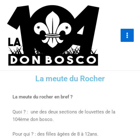
Aller
Main
au
Men
contenu
La meute du Rocher
La meute du rocher en bref ?
Quoi ? : une des deux sections de louvettes de la
104ème don bosco.
Pour qui ? : des filles âgées de 8 à 12ans.