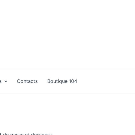
s
Contacts
Boutique 104
t de passe ci-dessous :