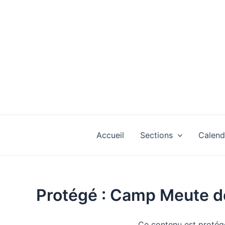
Aller
au
contenu
Accueil
Sections
Calend
Protégé : Camp Meute d
Ce contenu est protégé