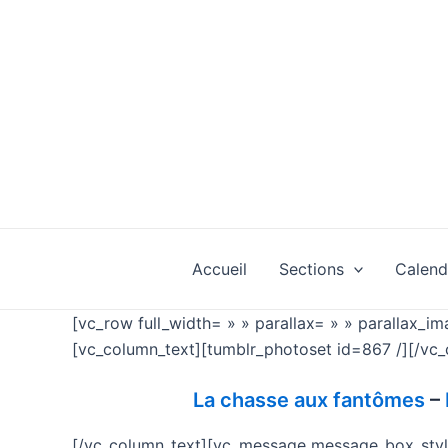
Aller
au
contenu
Accueil
Sections
Calend
[vc_row full_width= » » parallax= » » parallax_i
[vc_column_text][tumblr_photoset id=867 /][/vc_
La chasse aux fantômes
–
[/vc_column_text][vc_message message_box_style