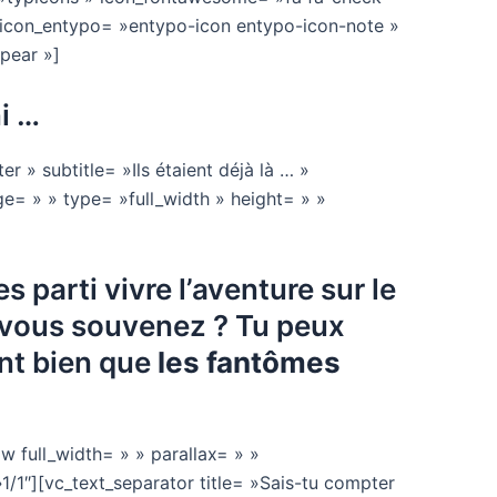
 icon_entypo= »entypo-icon entypo-icon-note »
ppear »]
ni …
r » subtitle= »Ils étaient déjà là … »
ge= » » type= »full_width » height= » »
 parti vivre l’aventure sur le
s vous souvenez ? Tu peux
ant bien que
les fantômes
 full_width= » » parallax= » »
/1″][vc_text_separator title= »Sais-tu compter