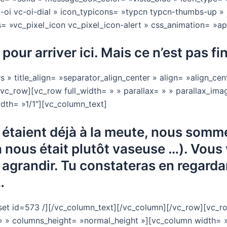
-oi vc-oi-dial » icon_typicons= »typcn typcn-thumbs-up »
ns= »vc_pixel_icon vc_pixel_icon-alert » css_animation= »a
pour arriver ici. Mais ce n’est pas fi
» title_align= »separator_align_center » align= »align_cente
[/vc_row][vc_row full_width= » » parallax= » » parallax_ima
dth= »1/1″][vc_column_text]
étaient déjà à la meute, nous sommes
à nous était plutôt vaseuse …). Vou
s agrandir. Tu constateras en regard
…
et id=573 /][/vc_column_text][/vc_column][/vc_row][vc_row
» » columns_height= »normal_height »][vc_column width= »1