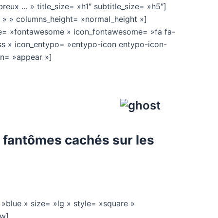
reux … » title_size= »h1″ subtitle_size= »h5″]
= » » columns_height= »normal_height »]
e= »fontawesome » icon_fontawesome= »fa fa-
ess » icon_entypo= »entypo-icon entypo-icon-
ion= »appear »]
s fantômes cachés sur les
»blue » size= »lg » style= »square »
ow]