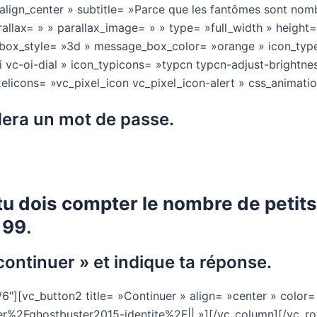
 »align_center » subtitle= »Parce que les fantômes sont nomb
allax= » » parallax_image= » » type= »full_width » height
box_style= »3d » message_box_color= »orange » icon_typ
i vc-oi-dial » icon_typicons= »typcn typcn-adjust-brightn
ixelicons= »vc_pixel_icon vc_pixel_icon-alert » css_animat
dera un mot de passe.
tu dois compter le nombre de petit
 99
.
continuer » et indique ta réponse.
][vc_button2 title= »Continuer » align= »center » color= 
r%2Fghostbuster2015-identite%2F|| »][/vc_column][/vc_r