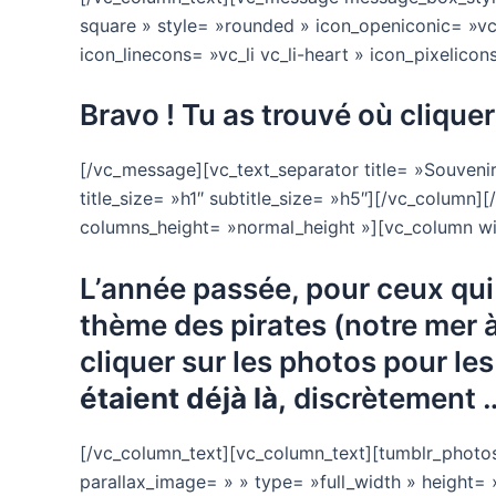
square » style= »rounded » icon_openiconic= »vc
icon_linecons= »vc_li vc_li-heart » icon_pixelico
Bravo ! Tu as trouvé où cliquer 
[/vc_message][vc_text_separator title= »Souvenirs 
title_size= »h1″ subtitle_size= »h5″][/vc_column]
columns_height= »normal_height »][vc_column wi
L’année passée, pour ceux qui 
thème des pirates (notre mer 
cliquer sur les photos pour le
étaient déjà là,
discrètement 
[/vc_column_text][vc_column_text][tumblr_photos
parallax_image= » » type= »full_width » height= 