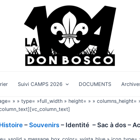
rier
Suivi CAMPS 2026
DOCUMENTS
Archive
mage= » » type= »full_width » height= » » columns_height=
column_text][vc_column_text]
Histoire
–
Souvenirs
– Identité – Sac à dos – Ac
= »solid » message_box_color= »vista_blue » icon_type= 