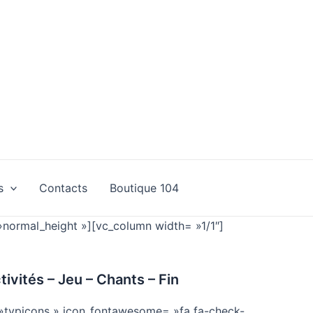
s
Contacts
Boutique 104
 »normal_height »][vc_column width= »1/1″]
tivités – Jeu – Chants – Fin
»typicons » icon_fontawesome= »fa fa-check-