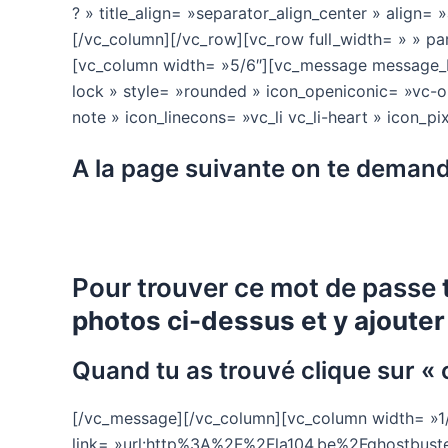
? » title_align= »separator_align_center » align=
[/vc_column][/vc_row][vc_row full_width= » » par
[vc_column width= »5/6″][vc_message message_
lock » style= »rounded » icon_openiconic= »vc-o
note » icon_linecons= »vc_li vc_li-heart » icon_p
A la page suivante on te deman
Pour trouver ce mot de passe
photos ci-dessus et y ajouter
Quand tu as trouvé clique sur « 
[/vc_message][/vc_column][vc_column width= »1/6″
link= »url:http%3A%2F%2Fla104.be%2Fghostbuste