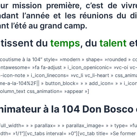
eur mission première, c’est de vivr
ndant l’année et les réunions du 
nt l’été au grand camp.
estissent du
temps
, du
talent
e
e scoutisme à la 104″ style= »modern » shape= »rounded » co
ontawesome= »fa fa-adjust » i_icon_openiconic= »vc-oi vc-
icon-note » i_icon_linecons= »vc_li vc_li-heart » css_ani
-a-la-104%2F|| » button_block= » » add_icon= » » i_icon_
_column_text css_animation= »appear »]
nimateur à la 104 Don Bosco c
ll_width= » » parallax= » » parallax_image= » » type= »ful
th= »1/1″][vc_tabs interval= »0″][vc_tab title= »Se form