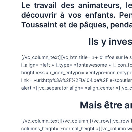
Le travail des animateurs, l
découvrir à vos enfants. Pe
Toussaint et de pâques, penda
Ils y inv
[/vc_column_text][vc_btn title= »+ d’infos sur l
i_align= »left » i_type= »fontawesome » i_icon_f
brightness » i_icon_entypo= »entypo-icon entypo-
link= »url:http%3A%2F%2Fla104.be%2Fle-scoutisme
alert »][vc_separator align= »align_center »][vc
Mais être a
[/vc_column_text][/vc_column][/vc_row][vc_row fu
columns_height= »normal_height »][vc_column wid