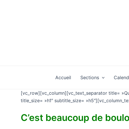
Aller
au
contenu
Accueil
Sections
Calend
[vc_row][vc_column][vc_text_separator title= »Qu’e
title_size= »h1″ subtitle_size= »h5″][vc_column_t
C’est beaucoup de boulo