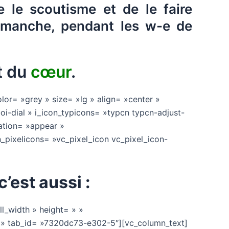
e le scoutisme et de le faire
dimanche, pendant les w-e de
t du
cœur
.
lor= »grey » size= »lg » align= »center »
oi-dial » i_icon_typicons= »typcn typcn-adjust-
mation= »appear »
pixelicons= »vc_pixel_icon vc_pixel_icon-
’est aussi :
l_width » height= » »
er » tab_id= »7320dc73-e302-5″][vc_column_text]