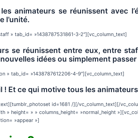
s les animateurs se réunissent avec l
 l’unité.
 staff » tab_id= »1438787531861-3-2″][vc_column_text]
rs se réunissent entre eux, entre staf
de nouvelles idées ou simplement pass
tion » tab_id= »1438787612206-4-9″][vc_column_text]
l ! Et ce qui motive tous les animateurs
text][tumblr_photoset id=1681 /][/vc_column_text][/vc_col
dth » height= » » columns_height= »normal_height »][vc_co
ation= »appear »]