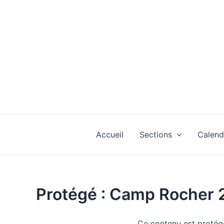
Aller
au
contenu
Accueil
Sections
Calend
Protégé : Camp Rocher 
Ce contenu est protégé