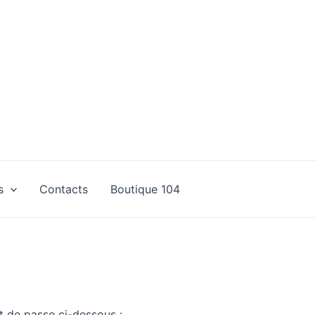
s
Contacts
Boutique 104
t de passe ci-dessous :