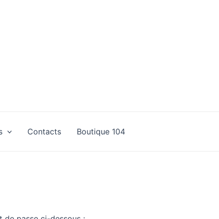
s
Contacts
Boutique 104
t de passe ci-dessous :