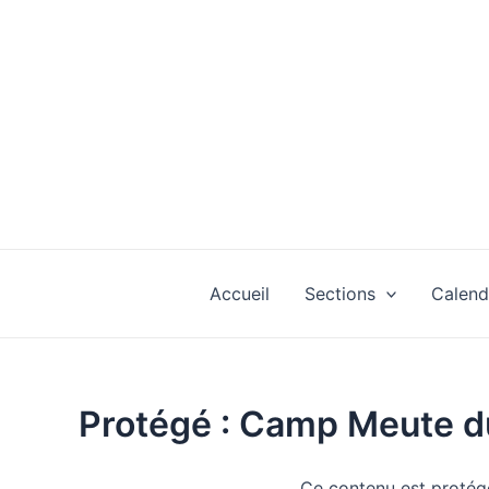
Aller
au
contenu
Accueil
Sections
Calend
Protégé : Camp Meute 
Ce contenu est protégé