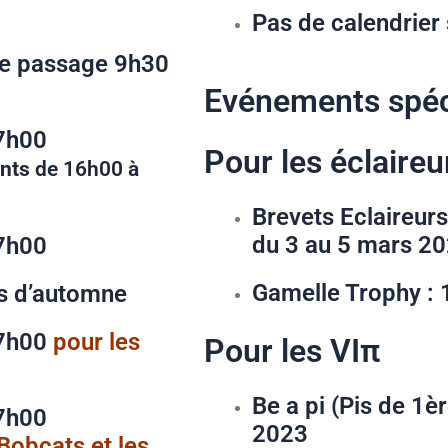
Pas de calendrier
e passage 9h30
Evénements spéc
30 – 17h00
Pour les éclaireu
nts
de 16h00 à
Brevets Eclaireurs
du 3 au 5 mars 2
7h00
Gamelle Trophy : 1
 d’automne
17h00
pour les
Pour les VIπ
Be a pi (Pis de 1èr
30 – 17h00
2023
Bobcats et les