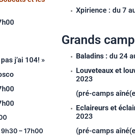
Xpirience : du 7 a
7h00
Grands camp
s de Noël
Baladins :
du 24 au
j’ai 104! »
Louveteaux et louv
Bosco
2023
7h00
(pré-camps aîné(e)
7h00
Eclaireurs et éclai
2023
00
(pré-camps aîné(e)
l
9h30 – 17h00